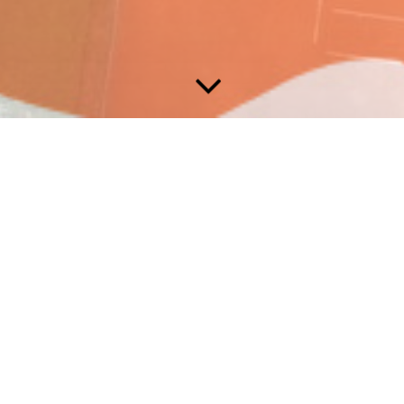
Veranstaltungen 2026
Wir freuen uns auch neben dem Platz auf eine gesellige Saison
2026.
Einen Rückblick in die letzten Jahre gibt es hier:
Archiv
...gemeinsames Miteinander...
Gerne könnt ihr Euren Arbeitsdienst auch bei den diversen
Veranstaltungen des Vereins erbringen. Meldet Euch dafür
einfach bei unserem
Wirtschaftsdienst
.