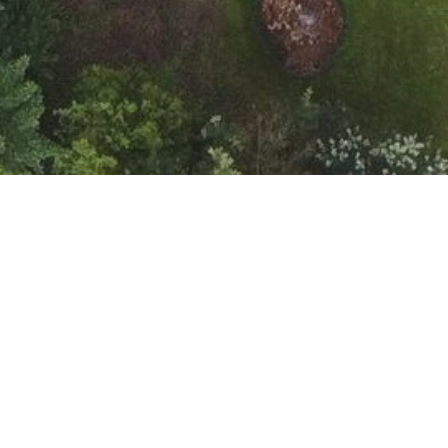
Aktuelles für
anstehende Termine:
Heimspieltag:
Junioren U15 2
am Freitag,
Heimspieltag:
Juniorinnen U18 2
am Samst