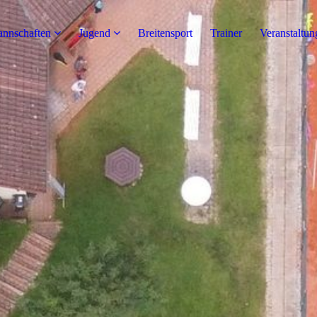
nnschaften
Jugend
Breitensport
Trainer
Veranstaltun